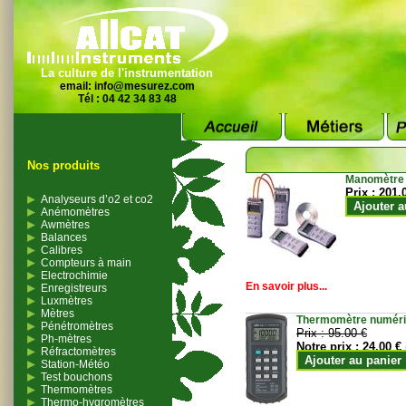
La culture de l'instrumentation
email:
info@mesurez.com
Tél : 04 42 34 83 48
Nos produits
Manomètre
Prix :
201.
Analyseurs d’o2 et co2
Ajouter a
Anémomètres
Awmètres
Balances
Calibres
Compteurs à main
Electrochimie
En savoir plus...
Enregistreurs
Luxmètres
Mètres
Thermomètre numériqu
Pénétromètres
Prix :
95.00 €
Ph-mètres
Notre prix :
24.00 €
Réfractomètres
Ajouter au panier
Station-Météo
Test bouchons
Thermomètres
Thermo-hygromètres