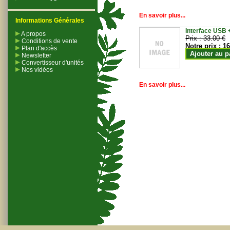
En savoir plus...
Informations Générales
Interface USB +
A propos
Prix :
33.00 €
Conditions de vente
Notre prix :
16
Plan d'accès
Ajouter au p
Newsletter
Convertisseur d'unités
Nos vidéos
En savoir plus...