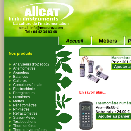
La culture de l'instrumentation
email:
info@mesurez.com
Tél : 04 42 34 83 48
Nos produits
Manomètre
Prix :
201.
Analyseurs d’o2 et co2
Ajouter a
Anémomètres
Awmètres
Balances
Calibres
Compteurs à main
Electrochimie
En savoir plus...
Enregistreurs
Luxmètres
Mètres
Thermomètre numériqu
Pénétromètres
Prix :
95.00 €
Ph-mètres
Notre prix :
24.00 €
Réfractomètres
Ajouter au panier
Station-Météo
Test bouchons
Thermomètres
Thermo-hygromètres