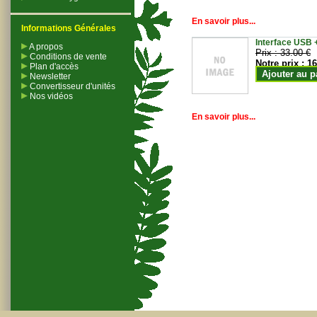
En savoir plus...
Informations Générales
Interface USB +
A propos
Prix :
33.00 €
Conditions de vente
Notre prix :
16
Plan d'accès
Ajouter au p
Newsletter
Convertisseur d'unités
Nos vidéos
En savoir plus...