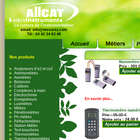
La culture de l'instrumentation
email:
info@mesurez.com
Tél : 04 42 34 83 48
Nos produits
Manomètre
Prix :
201.
Analyseurs d’o2 et co2
Ajouter a
Anémomètres
Awmètres
Balances
Calibres
Compteurs à main
Electrochimie
En savoir plus...
Enregistreurs
Luxmètres
Mètres
Thermomètre numériqu
Pénétromètres
Prix :
95.00 €
Ph-mètres
Notre prix :
24.00 €
Réfractomètres
Ajouter au panier
Station-Météo
Test bouchons
Thermomètres
Thermo-hygromètres