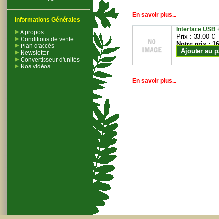
En savoir plus...
Informations Générales
Interface USB +
A propos
Prix :
33.00 €
Conditions de vente
Notre prix :
16
Plan d'accès
Ajouter au p
Newsletter
Convertisseur d'unités
Nos vidéos
En savoir plus...