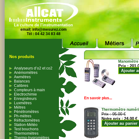
La culture de l'instrumentation
email:
info@mesurez.com
Tél : 04 42 34 83 48
Nos produits
Manomètre
Prix :
201.
Analyseurs d’o2 et co2
Ajouter a
Anémomètres
Awmètres
Balances
Calibres
Compteurs à main
Electrochimie
En savoir plus...
Enregistreurs
Luxmètres
Mètres
Thermomètre numériqu
Pénétromètres
Prix :
95.00 €
Ph-mètres
Notre prix :
24.00 €
Réfractomètres
Ajouter au panier
Station-Météo
Test bouchons
Thermomètres
Thermo-hygromètres