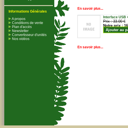
En savoir plus...
Informations Générales
Interface USB +
A propos
Prix :
33.00 €
Conditions de vente
Notre prix :
16
Plan d'accès
Ajouter au p
Newsletter
Convertisseur d'unités
Nos vidéos
En savoir plus...