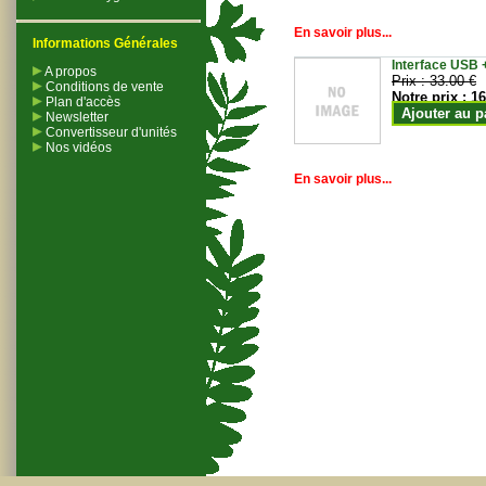
En savoir plus...
Informations Générales
Interface USB +
A propos
Prix :
33.00 €
Conditions de vente
Notre prix :
16
Plan d'accès
Ajouter au p
Newsletter
Convertisseur d'unités
Nos vidéos
En savoir plus...