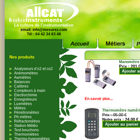
La culture de l'instrumentation
email:
info@mesurez.com
Tél : 04 42 34 83 48
Nos produits
Manomètre
Prix :
201.
Analyseurs d’o2 et co2
Ajouter a
Anémomètres
Awmètres
Balances
Calibres
Compteurs à main
Electrochimie
En savoir plus...
Enregistreurs
Luxmètres
Mètres
Thermomètre numériqu
Pénétromètres
Prix :
95.00 €
Ph-mètres
Notre prix :
24.00 €
Réfractomètres
Ajouter au panier
Station-Météo
Test bouchons
Thermomètres
Thermo-hygromètres