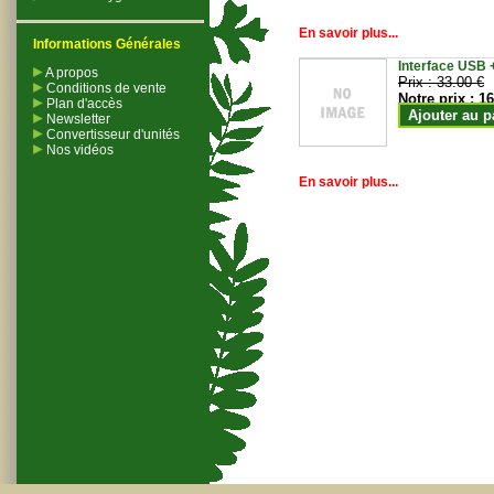
En savoir plus...
Informations Générales
Interface USB +
A propos
Prix :
33.00 €
Conditions de vente
Notre prix :
16
Plan d'accès
Ajouter au p
Newsletter
Convertisseur d'unités
Nos vidéos
En savoir plus...