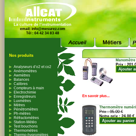
La culture de l'instrumentation
email:
info@mesurez.com
Tél : 04 42 34 83 48
Nos produits
Manomètre
Prix :
201.
Analyseurs d’o2 et co2
Ajouter a
Anémomètres
Awmètres
Balances
Calibres
Compteurs à main
Electrochimie
En savoir plus...
Enregistreurs
Luxmètres
Mètres
Thermomètre numériqu
Pénétromètres
Prix :
95.00 €
Ph-mètres
Notre prix :
24.00 €
Réfractomètres
Ajouter au panier
Station-Météo
Test bouchons
Thermomètres
Thermo-hygromètres