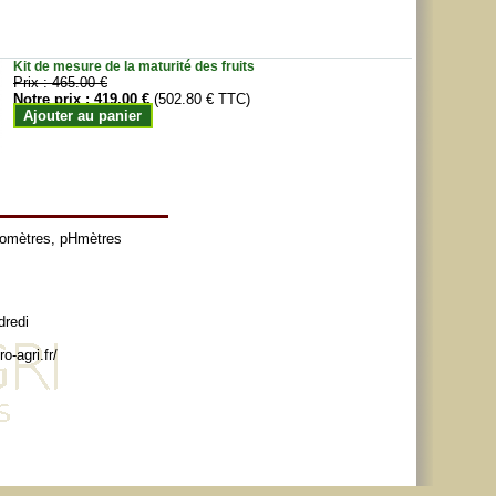
Kit de mesure de la maturité des fruits
Prix :
465.00 €
Notre prix :
419.00 €
(502.80 € TTC)
Ajouter au panier
tomètres
,
pHmètres
dredi
o-agri.fr/