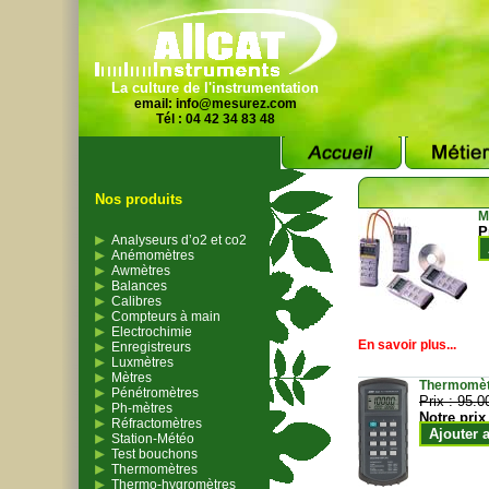
La culture de l'instrumentation
email:
info@mesurez.com
Tél : 04 42 34 83 48
Nos produits
M
P
Analyseurs d’o2 et co2
Anémomètres
Awmètres
Balances
Calibres
Compteurs à main
Electrochimie
En savoir plus...
Enregistreurs
Luxmètres
Mètres
Thermomètr
Pénétromètres
Prix :
95.0
Ph-mètres
Notre prix
Réfractomètres
Ajouter 
Station-Météo
Test bouchons
Thermomètres
Thermo-hygromètres