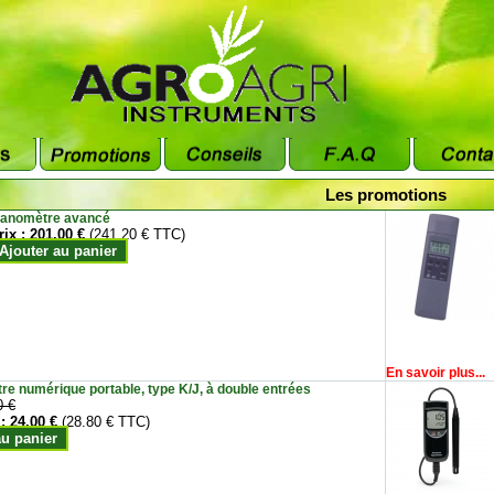
Les promotions
anomètre avancé
rix :
201.00 €
(241.20 € TTC)
Ajouter au panier
En savoir plus...
e numérique portable, type K/J, à double entrées
0 €
 :
24.00 €
(28.80 € TTC)
au panier