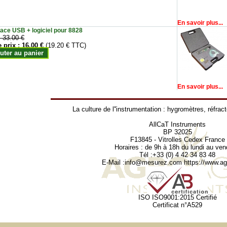
En savoir plus...
face USB + logiciel pour 8828
:
33.00 €
e prix :
16.00 €
(19.20 € TTC)
uter au panier
En savoir plus...
La culture de l''instrumentation :
hygromètres
,
réfrac
AllCaT Instruments
BP 32025
F13845 - Vitrolles Cedex France
Horaires : de 9h à 18h du lundi au ven
Tél :+33 (0) 4 42 34 83 48
E-Mail :
info@mesurez.com
https://www.agr
ISO ISO9001:2015 Certifié
Certificat n°A529