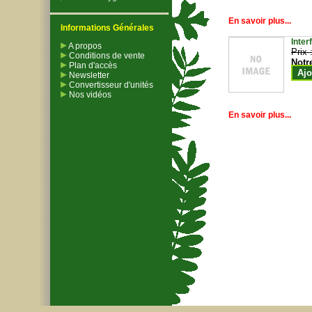
En savoir plus...
Informations Générales
Inter
A propos
Prix 
Conditions de vente
Notr
Plan d'accès
Ajo
Newsletter
Convertisseur d'unités
Nos vidéos
En savoir plus...