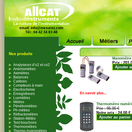
La culture de l'instrumentation
email:
info@mesurez.com
Tél : 04 42 34 83 48
Nos produits
Manomètre
Prix :
201.
Analyseurs d’o2 et co2
Ajouter a
Anémomètres
Awmètres
Balances
Calibres
Compteurs à main
Electrochimie
En savoir plus...
Enregistreurs
Luxmètres
Mètres
Thermomètre numériqu
Pénétromètres
Prix :
95.00 €
Ph-mètres
Notre prix :
24.00 €
Réfractomètres
Ajouter au panier
Station-Météo
Test bouchons
Thermomètres
Thermo-hygromètres