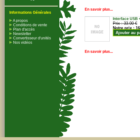
En savoir plus...
Informations Générales
Interface USB +
A propos
Prix :
33.00 €
Conditions de vente
Notre prix :
16
Plan d'accès
Ajouter au p
Newsletter
Convertisseur d'unités
Nos vidéos
En savoir plus...