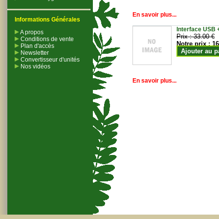
En savoir plus...
Informations Générales
Interface USB +
A propos
Prix :
33.00 €
Conditions de vente
Notre prix :
16
Plan d'accès
Ajouter au p
Newsletter
Convertisseur d'unités
Nos vidéos
En savoir plus...