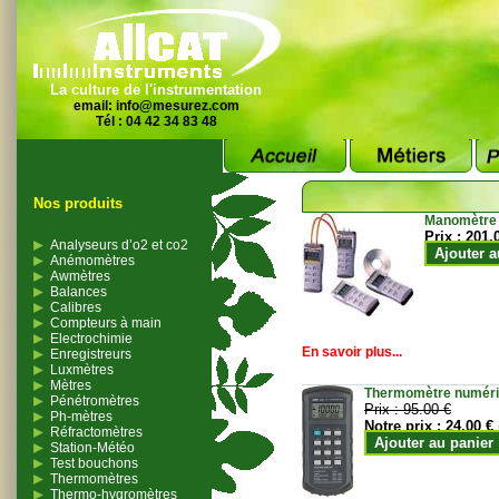
La culture de l'instrumentation
email:
info@mesurez.com
Tél : 04 42 34 83 48
Nos produits
Manomètre
Prix :
201.
Analyseurs d’o2 et co2
Ajouter a
Anémomètres
Awmètres
Balances
Calibres
Compteurs à main
Electrochimie
En savoir plus...
Enregistreurs
Luxmètres
Mètres
Thermomètre numériqu
Pénétromètres
Prix :
95.00 €
Ph-mètres
Notre prix :
24.00 €
Réfractomètres
Ajouter au panier
Station-Météo
Test bouchons
Thermomètres
Thermo-hygromètres