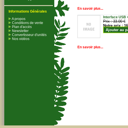
En savoir plus...
Informations Générales
Interface USB +
A propos
Prix :
33.00 €
Conditions de vente
Notre prix :
16
Plan d'accès
Ajouter au p
Newsletter
Convertisseur d'unités
Nos vidéos
En savoir plus...