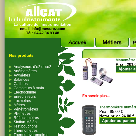
La culture de l'instrumentation
email:
info@mesurez.com
Tél : 04 42 34 83 48
Nos produits
Manomètre
Prix :
201.
Analyseurs d’o2 et co2
Ajouter a
Anémomètres
Awmètres
Balances
Calibres
Compteurs à main
Electrochimie
En savoir plus...
Enregistreurs
Luxmètres
Mètres
Thermomètre numériqu
Pénétromètres
Prix :
95.00 €
Ph-mètres
Notre prix :
24.00 €
Réfractomètres
Ajouter au panier
Station-Météo
Test bouchons
Thermomètres
Thermo-hygromètres