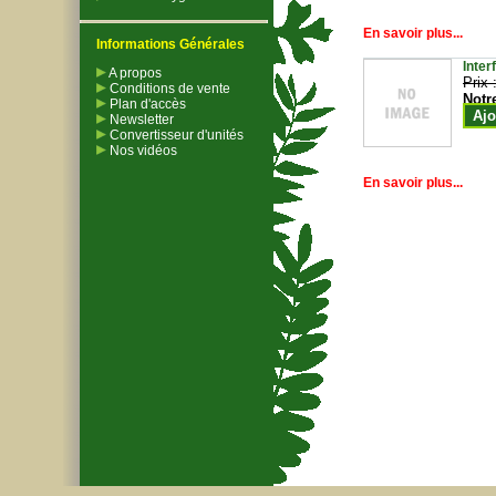
En savoir plus...
Informations Générales
Inter
A propos
Prix 
Conditions de vente
Notr
Plan d'accès
Ajo
Newsletter
Convertisseur d'unités
Nos vidéos
En savoir plus...