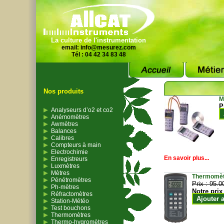
La culture de l'instrumentation
email:
info@mesurez.com
Tél : 04 42 34 83 48
Nos produits
M
P
Analyseurs d’o2 et co2
Anémomètres
Awmètres
Balances
Calibres
Compteurs à main
Electrochimie
En savoir plus...
Enregistreurs
Luxmètres
Mètres
Thermomètr
Pénétromètres
Prix :
95.0
Ph-mètres
Notre prix
Réfractomètres
Ajouter 
Station-Météo
Test bouchons
Thermomètres
Thermo-hygromètres