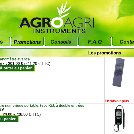
Les promotions
anomètre avancé
rix :
201.00 €
(241.20 € TTC)
Ajouter au panier
En savoir plus...
e numérique portable, type K/J, à double entrées
0 €
 :
24.00 €
(28.80 € TTC)
au panier