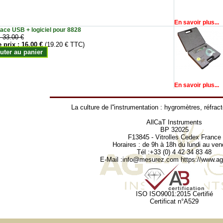
En savoir plus...
face USB + logiciel pour 8828
:
33.00 €
e prix :
16.00 €
(19.20 € TTC)
uter au panier
En savoir plus...
La culture de l''instrumentation :
hygromètres
,
réfrac
AllCaT Instruments
BP 32025
F13845 - Vitrolles Cedex France
Horaires : de 9h à 18h du lundi au ven
Tél :+33 (0) 4 42 34 83 48
E-Mail :
info@mesurez.com
https://www.agr
ISO ISO9001:2015 Certifié
Certificat n°A529