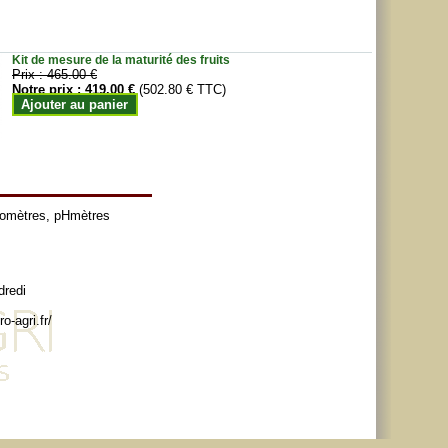
Kit de mesure de la maturité des fruits
Prix :
465.00 €
Notre prix :
419.00 €
(502.80 € TTC)
Ajouter au panier
tomètres
,
pHmètres
dredi
o-agri.fr/