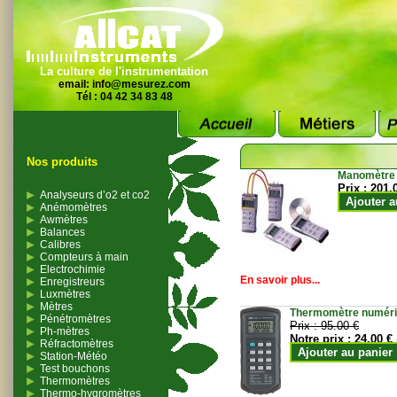
La culture de l'instrumentation
email:
info@mesurez.com
Tél : 04 42 34 83 48
Nos produits
Manomètre
Prix :
201.
Analyseurs d’o2 et co2
Ajouter a
Anémomètres
Awmètres
Balances
Calibres
Compteurs à main
Electrochimie
En savoir plus...
Enregistreurs
Luxmètres
Mètres
Thermomètre numériqu
Pénétromètres
Prix :
95.00 €
Ph-mètres
Notre prix :
24.00 €
Réfractomètres
Ajouter au panier
Station-Météo
Test bouchons
Thermomètres
Thermo-hygromètres