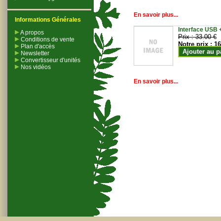
En savoir plus...
Informations Générales
Interface USB +
A propos
Prix :
33.00 €
Conditions de vente
Notre prix :
16
Plan d'accès
Ajouter au p
Newsletter
Convertisseur d'unités
Nos vidéos
En savoir plus...