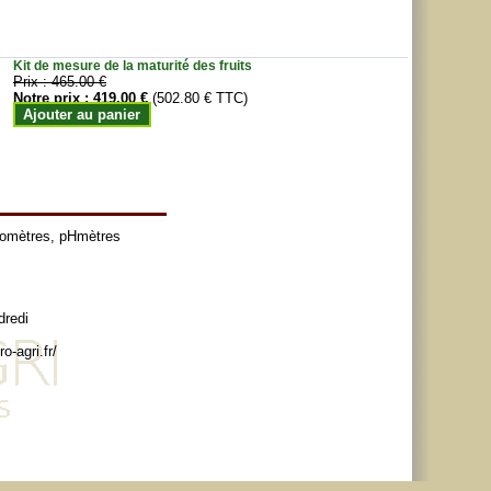
Kit de mesure de la maturité des fruits
Prix :
465.00 €
Notre prix :
419.00 €
(502.80 € TTC)
Ajouter au panier
tomètres
,
pHmètres
dredi
o-agri.fr/