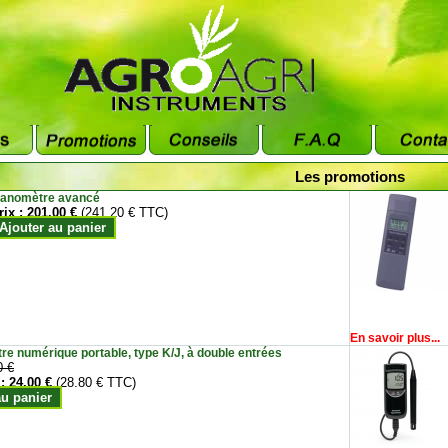
Les promotions
anomètre avancé
rix :
201.00 €
(241.20 € TTC)
Ajouter au panier
En savoir plus...
e numérique portable, type K/J, à double entrées
0 €
 :
24.00 €
(28.80 € TTC)
au panier