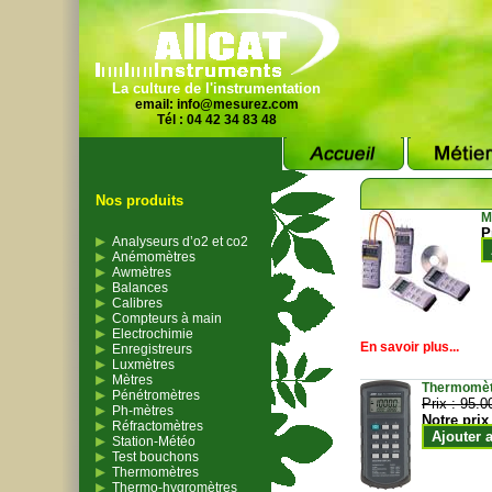
La culture de l'instrumentation
email:
info@mesurez.com
Tél : 04 42 34 83 48
Nos produits
M
P
Analyseurs d’o2 et co2
Anémomètres
Awmètres
Balances
Calibres
Compteurs à main
Electrochimie
En savoir plus...
Enregistreurs
Luxmètres
Mètres
Thermomètr
Pénétromètres
Prix :
95.0
Ph-mètres
Notre prix
Réfractomètres
Ajouter 
Station-Météo
Test bouchons
Thermomètres
Thermo-hygromètres