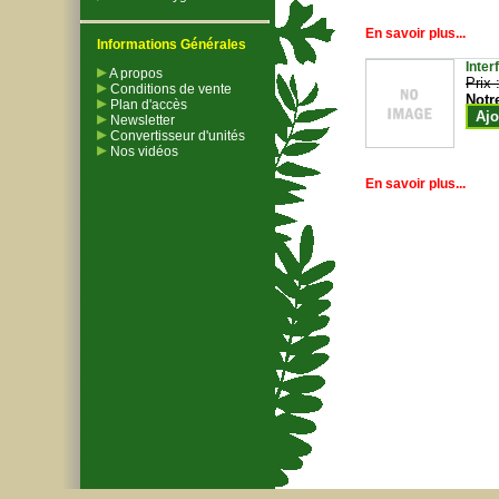
En savoir plus...
Informations Générales
Inter
A propos
Prix 
Conditions de vente
Notr
Plan d'accès
Ajo
Newsletter
Convertisseur d'unités
Nos vidéos
En savoir plus...