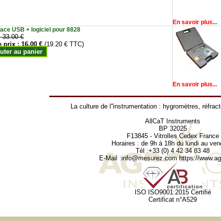
En savoir plus...
face USB + logiciel pour 8828
:
33.00 €
e prix :
16.00 €
(19.20 € TTC)
uter au panier
En savoir plus...
La culture de l''instrumentation :
hygromètres
,
réfrac
AllCaT Instruments
BP 32025
F13845 - Vitrolles Cedex France
Horaires : de 9h à 18h du lundi au ven
Tél :+33 (0) 4 42 34 83 48
E-Mail :
info@mesurez.com
https://www.agr
ISO ISO9001:2015 Certifié
Certificat n°A529