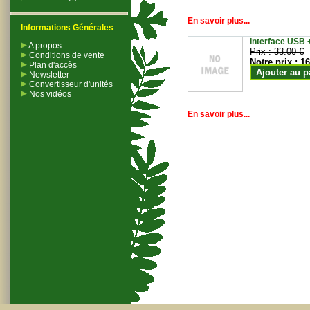
En savoir plus...
Informations Générales
Interface USB +
A propos
Prix :
33.00 €
Conditions de vente
Notre prix :
16
Plan d'accès
Ajouter au p
Newsletter
Convertisseur d'unités
Nos vidéos
En savoir plus...