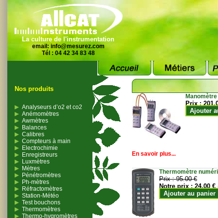
La culture de l'instrumentation
email:
info@mesurez.com
Tél : 04 42 34 83 48
Nos produits
Manomètre
Prix :
201.
Analyseurs d’o2 et co2
Ajouter a
Anémomètres
Awmètres
Balances
Calibres
Compteurs à main
Electrochimie
En savoir plus...
Enregistreurs
Luxmètres
Mètres
Thermomètre numériqu
Pénétromètres
Prix :
95.00 €
Ph-mètres
Notre prix :
24.00 €
Réfractomètres
Ajouter au panier
Station-Météo
Test bouchons
Thermomètres
Thermo-hygromètres