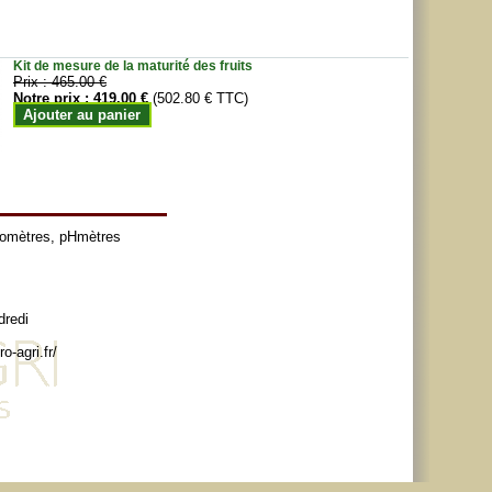
Kit de mesure de la maturité des fruits
Prix :
465.00 €
Notre prix :
419.00 €
(502.80 € TTC)
Ajouter au panier
tomètres
,
pHmètres
dredi
o-agri.fr/