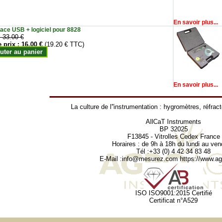
En savoir plus...
face USB + logiciel pour 8828
:
33.00 €
e prix :
16.00 €
(19.20 € TTC)
uter au panier
En savoir plus...
La culture de l''instrumentation :
hygromètres
,
réfrac
AllCaT Instruments
BP 32025
F13845 - Vitrolles Cedex France
Horaires : de 9h à 18h du lundi au ven
Tél :+33 (0) 4 42 34 83 48
E-Mail :
info@mesurez.com
https://www.agr
ISO ISO9001:2015 Certifié
Certificat n°A529