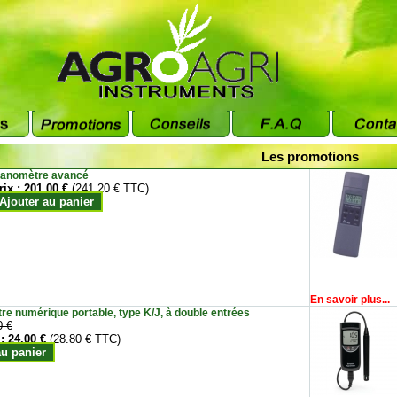
Les promotions
anomètre avancé
rix :
201.00 €
(241.20 € TTC)
Ajouter au panier
En savoir plus...
e numérique portable, type K/J, à double entrées
0 €
 :
24.00 €
(28.80 € TTC)
au panier