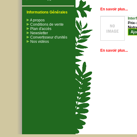
En savoir plus...
Informations Générales
Inter
A propos
Prix 
Conditions de vente
Notr
Plan d'accès
Ajo
Newsletter
Convertisseur d'unités
Nos vidéos
En savoir plus...