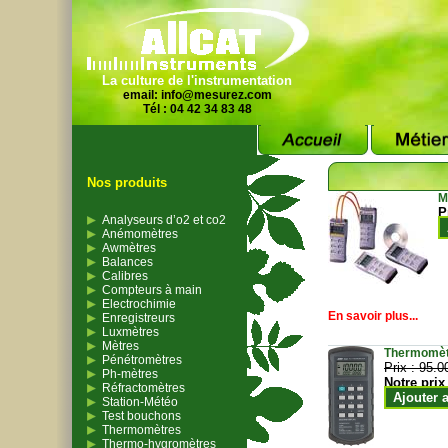
La culture de l'instrumentation
email:
info@mesurez.com
Tél : 04 42 34 83 48
Nos produits
M
P
Analyseurs d’o2 et co2
Anémomètres
Awmètres
Balances
Calibres
Compteurs à main
Electrochimie
En savoir plus...
Enregistreurs
Luxmètres
Mètres
Thermomètr
Pénétromètres
Prix :
95.0
Ph-mètres
Notre prix
Réfractomètres
Ajouter 
Station-Météo
Test bouchons
Thermomètres
Thermo-hygromètres