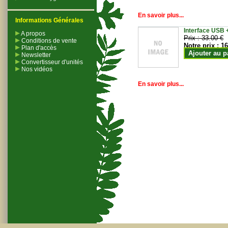
En savoir plus...
Informations Générales
Interface USB +
A propos
Prix :
33.00 €
Conditions de vente
Notre prix :
16
Plan d'accès
Ajouter au p
Newsletter
Convertisseur d'unités
Nos vidéos
En savoir plus...