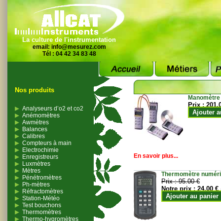
La culture de l'instrumentation
email:
info@mesurez.com
Tél : 04 42 34 83 48
Nos produits
Manomètre
Prix :
201.
Analyseurs d’o2 et co2
Ajouter a
Anémomètres
Awmètres
Balances
Calibres
Compteurs à main
Electrochimie
En savoir plus...
Enregistreurs
Luxmètres
Mètres
Thermomètre numériqu
Pénétromètres
Prix :
95.00 €
Ph-mètres
Notre prix :
24.00 €
Réfractomètres
Ajouter au panier
Station-Météo
Test bouchons
Thermomètres
Thermo-hygromètres