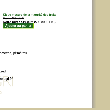
Kit de mesure de la maturité des fruits
Prix :
465.00 €
Notre prix :
419.00 €
(502.80 € TTC)
Ajouter au panier
tomètres
,
pHmètres
dredi
o-agri.fr/