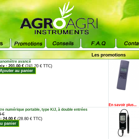
Les promotions
anomètre avancé
rix :
201.00 €
(241.20 € TTC)
Ajouter au panier
En savoir plus...
e numérique portable, type K/J, à double entrées
0 €
 :
24.00 €
(28.80 € TTC)
au panier