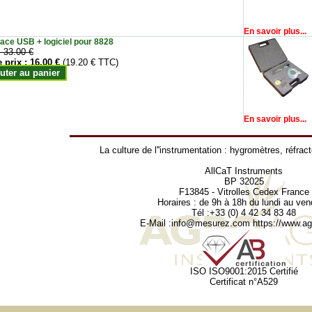
En savoir plus...
face USB + logiciel pour 8828
:
33.00 €
e prix :
16.00 €
(19.20 € TTC)
uter au panier
En savoir plus...
La culture de l''instrumentation :
hygromètres
,
réfrac
AllCaT Instruments
BP 32025
F13845 - Vitrolles Cedex France
Horaires : de 9h à 18h du lundi au ven
Tél :+33 (0) 4 42 34 83 48
E-Mail :
info@mesurez.com
https://www.agr
ISO ISO9001:2015 Certifié
Certificat n°A529