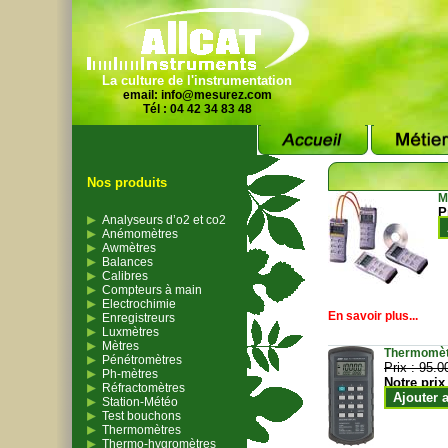
La culture de l'instrumentation
email:
info@mesurez.com
Tél : 04 42 34 83 48
Nos produits
M
P
Analyseurs d’o2 et co2
Anémomètres
Awmètres
Balances
Calibres
Compteurs à main
Electrochimie
En savoir plus...
Enregistreurs
Luxmètres
Mètres
Thermomètr
Pénétromètres
Prix :
95.0
Ph-mètres
Notre prix
Réfractomètres
Ajouter 
Station-Météo
Test bouchons
Thermomètres
Thermo-hygromètres