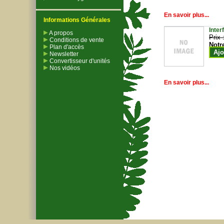
En savoir plus...
Informations Générales
Inter
A propos
Prix 
Conditions de vente
Notr
Plan d'accès
Ajo
Newsletter
Convertisseur d'unités
Nos vidéos
En savoir plus...