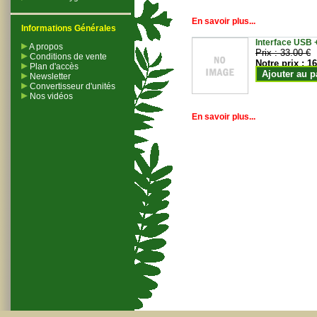
En savoir plus...
Informations Générales
Interface USB +
A propos
Prix :
33.00 €
Conditions de vente
Notre prix :
16
Plan d'accès
Ajouter au p
Newsletter
Convertisseur d'unités
Nos vidéos
En savoir plus...