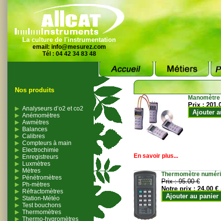
La culture de l'instrumentation
email:
info@mesurez.com
Tél : 04 42 34 83 48
Nos produits
Manomètre
Prix :
201.
Analyseurs d’o2 et co2
Ajouter a
Anémomètres
Awmètres
Balances
Calibres
Compteurs à main
Electrochimie
En savoir plus...
Enregistreurs
Luxmètres
Mètres
Thermomètre numériqu
Pénétromètres
Prix :
95.00 €
Ph-mètres
Notre prix :
24.00 €
Réfractomètres
Ajouter au panier
Station-Météo
Test bouchons
Thermomètres
Thermo-hygromètres