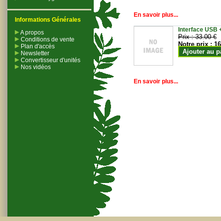
En savoir plus...
Informations Générales
Interface USB +
A propos
Prix :
33.00 €
Conditions de vente
Notre prix :
16
Plan d'accès
Ajouter au p
Newsletter
Convertisseur d'unités
Nos vidéos
En savoir plus...