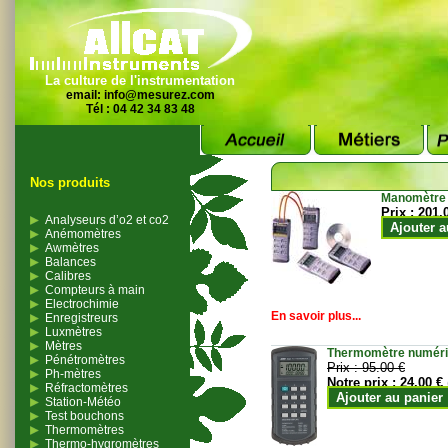
La culture de l'instrumentation
email:
info@mesurez.com
Tél : 04 42 34 83 48
Nos produits
Manomètre
Prix :
201.
Analyseurs d’o2 et co2
Ajouter a
Anémomètres
Awmètres
Balances
Calibres
Compteurs à main
Electrochimie
En savoir plus...
Enregistreurs
Luxmètres
Mètres
Thermomètre numériqu
Pénétromètres
Prix :
95.00 €
Ph-mètres
Notre prix :
24.00 €
Réfractomètres
Ajouter au panier
Station-Météo
Test bouchons
Thermomètres
Thermo-hygromètres