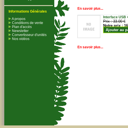
En savoir plus...
Informations Générales
Interface USB +
A propos
Prix :
33.00 €
Conditions de vente
Notre prix :
16
Plan d'accès
Ajouter au p
Newsletter
Convertisseur d'unités
Nos vidéos
En savoir plus...