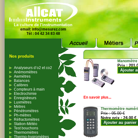
La culture de l'instrumentation
email:
info@mesurez.com
Tél : 04 42 34 83 48
Nos produits
Manomètre
Prix :
201.
Analyseurs d’o2 et co2
Ajouter a
Anémomètres
Awmètres
Balances
Calibres
Compteurs à main
Electrochimie
En savoir plus...
Enregistreurs
Luxmètres
Mètres
Thermomètre numériqu
Pénétromètres
Prix :
95.00 €
Ph-mètres
Notre prix :
24.00 €
Réfractomètres
Ajouter au panier
Station-Météo
Test bouchons
Thermomètres
Thermo-hygromètres