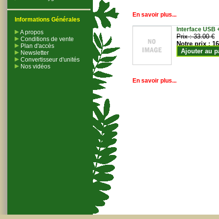
En savoir plus...
Informations Générales
Interface USB +
A propos
Prix :
33.00 €
Conditions de vente
Notre prix :
16
Plan d'accès
Ajouter au p
Newsletter
Convertisseur d'unités
Nos vidéos
En savoir plus...