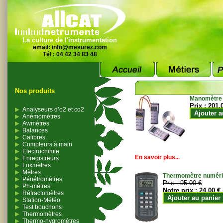
La culture de l'instrumentation
email:
info@mesurez.com
Tél : 04 42 34 83 48
Nos produits
Manomètre
Prix :
201.
Analyseurs d’o2 et co2
Ajouter a
Anémomètres
Awmètres
Balances
Calibres
Compteurs à main
Electrochimie
En savoir plus...
Enregistreurs
Luxmètres
Mètres
Thermomètre numériqu
Pénétromètres
Prix :
95.00 €
Ph-mètres
Notre prix :
24.00 €
Réfractomètres
Ajouter au panier
Station-Météo
Test bouchons
Thermomètres
Thermo-hygromètres