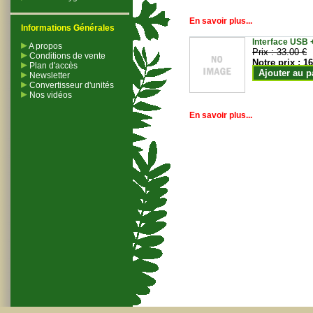
En savoir plus...
Informations Générales
Interface USB +
A propos
Prix :
33.00 €
Conditions de vente
Notre prix :
16
Plan d'accès
Ajouter au p
Newsletter
Convertisseur d'unités
Nos vidéos
En savoir plus...