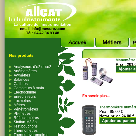
La culture de l'instrumentation
email:
info@mesurez.com
Tél : 04 42 34 83 48
Nos produits
Manomètre
Prix :
201.
Analyseurs d’o2 et co2
Ajouter a
Anémomètres
Awmètres
Balances
Calibres
Compteurs à main
Electrochimie
En savoir plus...
Enregistreurs
Luxmètres
Mètres
Thermomètre numériqu
Pénétromètres
Prix :
95.00 €
Ph-mètres
Notre prix :
24.00 €
Réfractomètres
Ajouter au panier
Station-Météo
Test bouchons
Thermomètres
Thermo-hygromètres