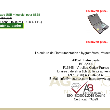
En savoir plus...
face USB + logiciel pour 8828
:
33.00 €
e prix :
16.00 €
(19.20 € TTC)
uter au panier
En savoir plus...
La culture de l''instrumentation :
hygromètres
,
réfrac
AllCaT Instruments
BP 32025
F13845 - Vitrolles Cedex France
Horaires : de 9h à 18h du lundi au ven
Tél :+33 (0) 4 42 34 83 48
E-Mail :
info@mesurez.com
https://www.agr
ISO ISO9001:2015 Certifié
Certificat n°A529