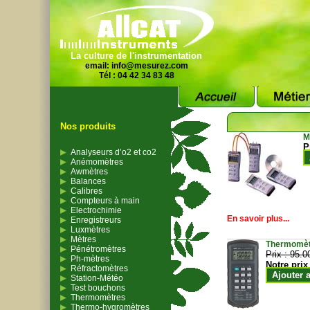
La culture de l'instrumentation
email:
info@mesurez.com
Tél : 04 42 34 83 48
Nos produits
M
P
Analyseurs d’o2 et co2
Anémomètres
Awmètres
Balances
Calibres
Compteurs à main
Electrochimie
En savoir plus...
Enregistreurs
Luxmètres
Mètres
Thermomètr
Pénétromètres
Prix :
95.0
Ph-mètres
Notre prix
Réfractomètres
Ajouter 
Station-Météo
Test bouchons
Thermomètres
Thermo-hygromètres