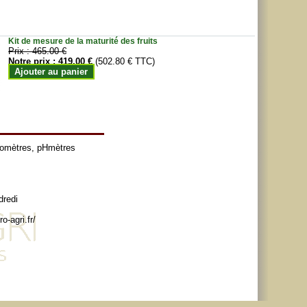
Kit de mesure de la maturité des fruits
Prix :
465.00 €
Notre prix :
419.00 €
(502.80 € TTC)
Ajouter au panier
tomètres
,
pHmètres
dredi
o-agri.fr/