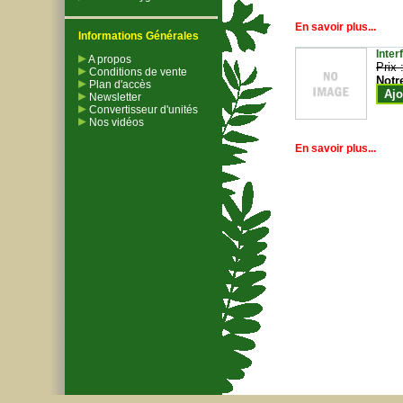
En savoir plus...
Informations Générales
Inter
A propos
Prix 
Conditions de vente
Notr
Plan d'accès
Ajo
Newsletter
Convertisseur d'unités
Nos vidéos
En savoir plus...