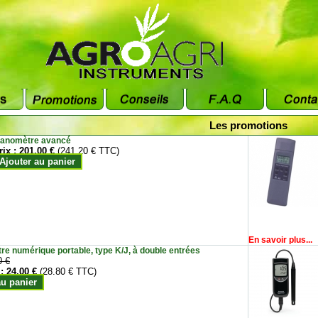
Les promotions
anomètre avancé
rix :
201.00 €
(241.20 € TTC)
Ajouter au panier
En savoir plus...
e numérique portable, type K/J, à double entrées
0 €
 :
24.00 €
(28.80 € TTC)
au panier