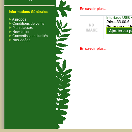
En savoir plus...
Informations Générales
Interface USB +
A propos
Prix :
33.00 €
Conditions de vente
Notre prix :
16
Plan d'accès
Ajouter au p
Newsletter
Convertisseur d'unités
Nos vidéos
En savoir plus...