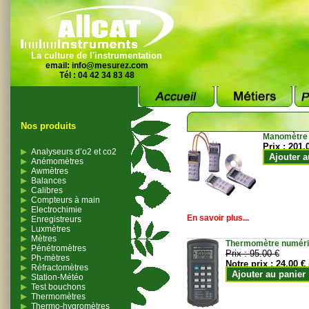
La culture de l'instrumentation
email:
info@mesurez.com
Tél : 04 42 34 83 48
Nos produits
Manomètre
Prix :
201.
Analyseurs d’o2 et co2
Ajouter a
Anémomètres
Awmètres
Balances
Calibres
Compteurs à main
Electrochimie
En savoir plus...
Enregistreurs
Luxmètres
Mètres
Thermomètre numériqu
Pénétromètres
Prix :
95.00 €
Ph-mètres
Notre prix :
24.00 €
Réfractomètres
Ajouter au panier
Station-Météo
Test bouchons
Thermomètres
Thermo-hygromètres