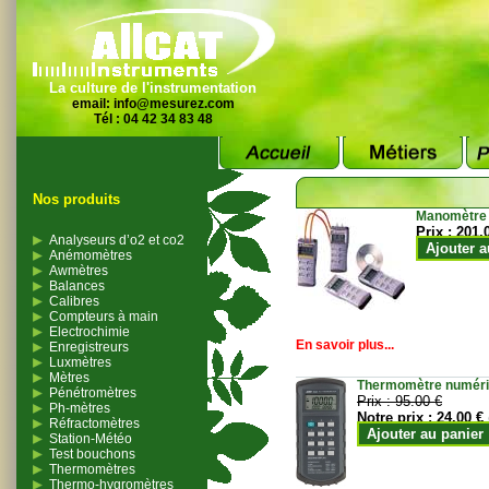
La culture de l'instrumentation
email:
info@mesurez.com
Tél : 04 42 34 83 48
Nos produits
Manomètre
Prix :
201.
Analyseurs d’o2 et co2
Ajouter a
Anémomètres
Awmètres
Balances
Calibres
Compteurs à main
Electrochimie
En savoir plus...
Enregistreurs
Luxmètres
Mètres
Thermomètre numériqu
Pénétromètres
Prix :
95.00 €
Ph-mètres
Notre prix :
24.00 €
Réfractomètres
Ajouter au panier
Station-Météo
Test bouchons
Thermomètres
Thermo-hygromètres