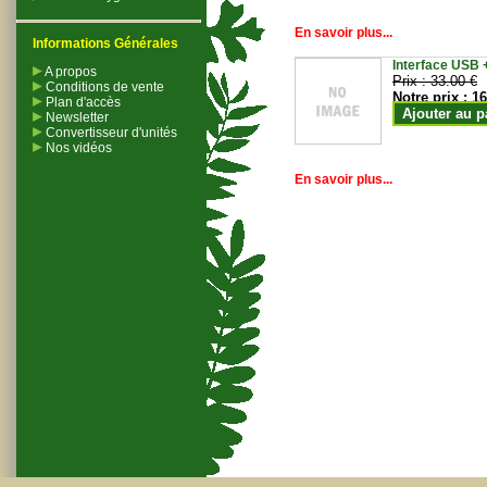
En savoir plus...
Informations Générales
Interface USB +
A propos
Prix :
33.00 €
Conditions de vente
Notre prix :
16
Plan d'accès
Ajouter au p
Newsletter
Convertisseur d'unités
Nos vidéos
En savoir plus...