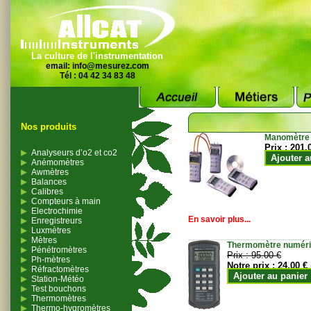
La culture de l'instrumentation
email:
info@mesurez.com
Tél : 04 42 34 83 48
Nos produits
Manomètre
Prix :
201.
Analyseurs d’o2 et co2
Ajouter a
Anémomètres
Awmètres
Balances
Calibres
Compteurs à main
Electrochimie
En savoir plus...
Enregistreurs
Luxmètres
Mètres
Thermomètre numériqu
Pénétromètres
Prix :
95.00 €
Ph-mètres
Notre prix :
24.00 €
Réfractomètres
Ajouter au panier
Station-Météo
Test bouchons
Thermomètres
Thermo-hygromètres