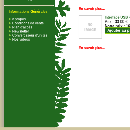
En savoir plus...
Informations Générales
Interface USB +
A propos
Prix :
33.00 €
Conditions de vente
Notre prix :
16
Plan d'accès
Ajouter au p
Newsletter
Convertisseur d'unités
Nos vidéos
En savoir plus...