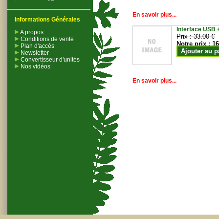
En savoir plus...
Informations Générales
Interface USB +
A propos
Prix :
33.00 €
Conditions de vente
Notre prix :
16
Plan d'accès
Ajouter au p
Newsletter
Convertisseur d'unités
Nos vidéos
En savoir plus...