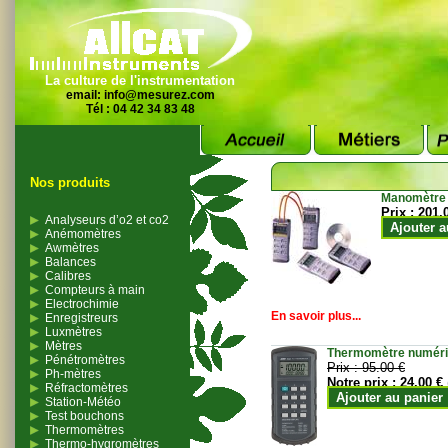
La culture de l'instrumentation
email:
info@mesurez.com
Tél : 04 42 34 83 48
Nos produits
Manomètre
Prix :
201.
Analyseurs d’o2 et co2
Ajouter a
Anémomètres
Awmètres
Balances
Calibres
Compteurs à main
Electrochimie
En savoir plus...
Enregistreurs
Luxmètres
Mètres
Thermomètre numériqu
Pénétromètres
Prix :
95.00 €
Ph-mètres
Notre prix :
24.00 €
Réfractomètres
Ajouter au panier
Station-Météo
Test bouchons
Thermomètres
Thermo-hygromètres