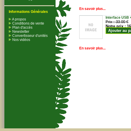
En savoir plus...
Informations Générales
Interface USB +
A propos
Prix :
33.00 €
Conditions de vente
Notre prix :
16
Plan d'accès
Ajouter au p
Newsletter
Convertisseur d'unités
Nos vidéos
En savoir plus...