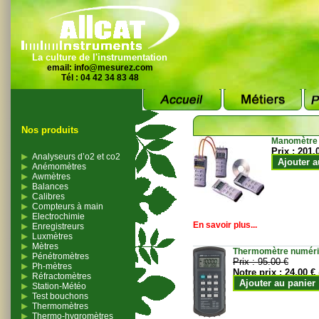
La culture de l'instrumentation
email:
info@mesurez.com
Tél : 04 42 34 83 48
Nos produits
Manomètre
Prix :
201.
Analyseurs d’o2 et co2
Ajouter a
Anémomètres
Awmètres
Balances
Calibres
Compteurs à main
Electrochimie
En savoir plus...
Enregistreurs
Luxmètres
Mètres
Thermomètre numériqu
Pénétromètres
Prix :
95.00 €
Ph-mètres
Notre prix :
24.00 €
Réfractomètres
Ajouter au panier
Station-Météo
Test bouchons
Thermomètres
Thermo-hygromètres