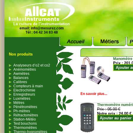
La culture de l'instrumentation
email:
info@mesurez.com
Tél : 04 42 34 83 48
Nos produits
Manomètre
Prix :
201.
Analyseurs d’o2 et co2
Ajouter a
Anémomètres
Awmètres
Balances
Calibres
Compteurs à main
Electrochimie
En savoir plus...
Enregistreurs
Luxmètres
Mètres
Thermomètre numériqu
Pénétromètres
Prix :
95.00 €
Ph-mètres
Notre prix :
24.00 €
Réfractomètres
Ajouter au panier
Station-Météo
Test bouchons
Thermomètres
Thermo-hygromètres