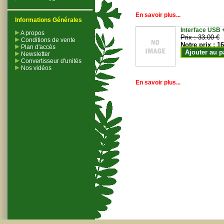
En savoir plus...
Informations Générales
Interface USB +
A propos
Prix :
33.00 €
Conditions de vente
Notre prix :
16
Plan d'accès
Ajouter au p
Newsletter
Convertisseur d'unités
Nos vidéos
En savoir plus...