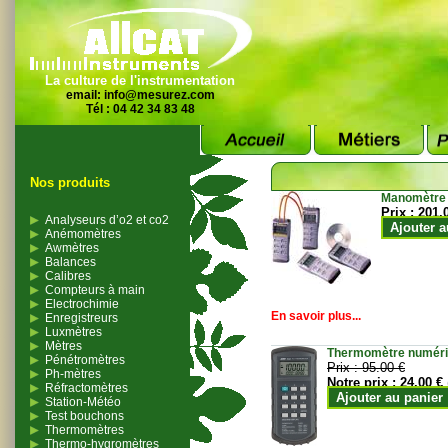
La culture de l'instrumentation
email:
info@mesurez.com
Tél : 04 42 34 83 48
Nos produits
Manomètre
Prix :
201.
Analyseurs d’o2 et co2
Ajouter a
Anémomètres
Awmètres
Balances
Calibres
Compteurs à main
Electrochimie
En savoir plus...
Enregistreurs
Luxmètres
Mètres
Thermomètre numériqu
Pénétromètres
Prix :
95.00 €
Ph-mètres
Notre prix :
24.00 €
Réfractomètres
Ajouter au panier
Station-Météo
Test bouchons
Thermomètres
Thermo-hygromètres