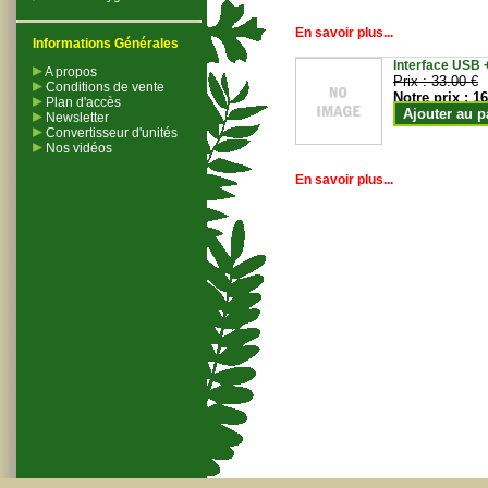
En savoir plus...
Informations Générales
Interface USB +
A propos
Prix :
33.00 €
Conditions de vente
Notre prix :
16
Plan d'accès
Ajouter au p
Newsletter
Convertisseur d'unités
Nos vidéos
En savoir plus...