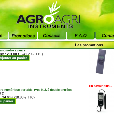
Les promotions
anomètre avancé
rix :
201.00 €
(241.20 € TTC)
Ajouter au panier
En savoir plus...
e numérique portable, type K/J, à double entrées
0 €
 :
24.00 €
(28.80 € TTC)
au panier