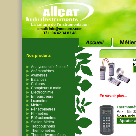
La culture de l'instrumentation
email:
info@mesurez.com
Tél : 04 42 34 83 48
Nos produits
M
P
Analyseurs d’o2 et co2
Anémomètres
Awmètres
Balances
Calibres
Compteurs à main
Electrochimie
En savoir plus...
Enregistreurs
Luxmètres
Mètres
Thermomètr
Pénétromètres
Prix :
95.0
Ph-mètres
Notre prix
Réfractomètres
Ajouter 
Station-Météo
Test bouchons
Thermomètres
Thermo-hygromètres