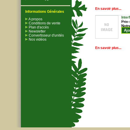
En savoir plus...
Informations Générales
Inter
A propos
Prix 
Conditions de vente
Notr
Plan d'accès
Ajo
Newsletter
Convertisseur d'unités
Nos vidéos
En savoir plus...