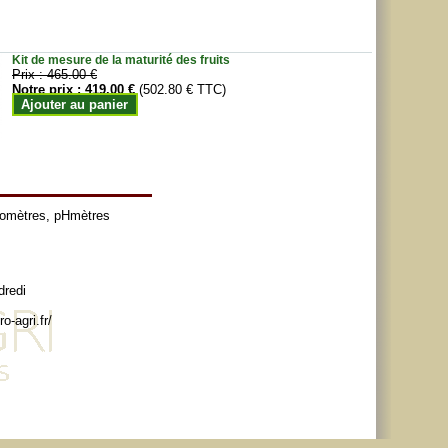
Kit de mesure de la maturité des fruits
Prix :
465.00 €
Notre prix :
419.00 €
(502.80 € TTC)
Ajouter au panier
tomètres
,
pHmètres
dredi
o-agri.fr/