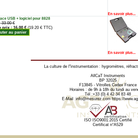
En savoir plus...
face USB + logiciel pour 8828
:
33.00 €
e prix :
16.00 €
(19.20 € TTC)
uter au panier
En savoir plus...
La culture de l''instrumentation :
hygromètres
,
réfrac
AllCaT Instruments
BP 32025
F13845 - Vitrolles Cedex France
Horaires : de 9h à 18h du lundi au ven
Tél :+33 (0) 4 42 34 83 48
E-Mail :
info@mesurez.com
https://www.agr
ISO ISO9001:2015 Certifié
Certificat n°A529