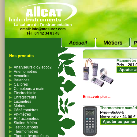
La culture de l'instrumentation
email:
info@mesurez.com
Tél : 04 42 34 83 48
Nos produits
Manomètre
Prix :
201.
Analyseurs d’o2 et co2
Ajouter a
Anémomètres
Awmètres
Balances
Calibres
Compteurs à main
Electrochimie
En savoir plus...
Enregistreurs
Luxmètres
Mètres
Thermomètre numériqu
Pénétromètres
Prix :
95.00 €
Ph-mètres
Notre prix :
24.00 €
Réfractomètres
Ajouter au panier
Station-Météo
Test bouchons
Thermomètres
Thermo-hygromètres