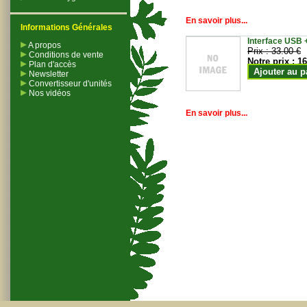
En savoir plus...
Informations Générales
Interface USB +
A propos
Prix :
33.00 €
Conditions de vente
Notre prix :
16
Plan d'accès
Ajouter au p
Newsletter
Convertisseur d'unités
Nos vidéos
En savoir plus...