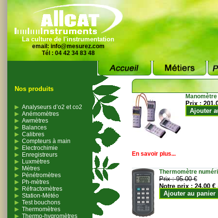
La culture de l'instrumentation
email:
info@mesurez.com
Tél : 04 42 34 83 48
Nos produits
Manomètre
Prix :
201.
Analyseurs d’o2 et co2
Ajouter a
Anémomètres
Awmètres
Balances
Calibres
Compteurs à main
Electrochimie
En savoir plus...
Enregistreurs
Luxmètres
Mètres
Thermomètre numériqu
Pénétromètres
Prix :
95.00 €
Ph-mètres
Notre prix :
24.00 €
Réfractomètres
Ajouter au panier
Station-Météo
Test bouchons
Thermomètres
Thermo-hygromètres