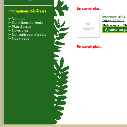
En savoir plus...
Informations Générales
Interface USB +
A propos
Prix :
33.00 €
Conditions de vente
Notre prix :
16
Plan d'accès
Ajouter au p
Newsletter
Convertisseur d'unités
Nos vidéos
En savoir plus...