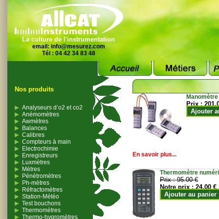
La culture de l'instrumentation
email:
info@mesurez.com
Tél : 04 42 34 83 48
Nos produits
Manomètre
Prix :
201.
Analyseurs d’o2 et co2
Ajouter a
Anémomètres
Awmètres
Balances
Calibres
Compteurs à main
Electrochimie
En savoir plus...
Enregistreurs
Luxmètres
Mètres
Thermomètre numériqu
Pénétromètres
Prix :
95.00 €
Ph-mètres
Notre prix :
24.00 €
Réfractomètres
Ajouter au panier
Station-Météo
Test bouchons
Thermomètres
Thermo-hygromètres