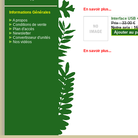
En savoir plus...
Informations Générales
Interface USB +
A propos
Prix :
33.00 €
Conditions de vente
Notre prix :
16
Plan d'accès
Ajouter au p
Newsletter
Convertisseur d'unités
Nos vidéos
En savoir plus...