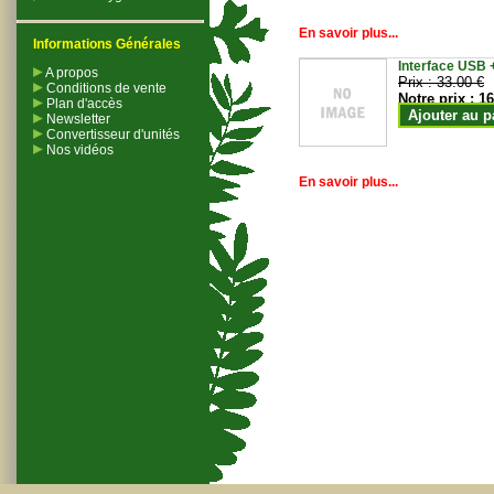
En savoir plus...
Informations Générales
Interface USB +
A propos
Prix :
33.00 €
Conditions de vente
Notre prix :
16
Plan d'accès
Ajouter au p
Newsletter
Convertisseur d'unités
Nos vidéos
En savoir plus...