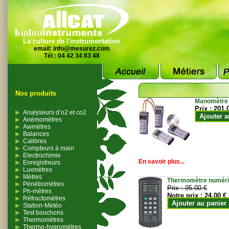
La culture de l'instrumentation
email:
info@mesurez.com
Tél : 04 42 34 83 48
Nos produits
Manomètre
Prix :
201.
Analyseurs d’o2 et co2
Ajouter a
Anémomètres
Awmètres
Balances
Calibres
Compteurs à main
Electrochimie
En savoir plus...
Enregistreurs
Luxmètres
Mètres
Thermomètre numériqu
Pénétromètres
Prix :
95.00 €
Ph-mètres
Notre prix :
24.00 €
Réfractomètres
Ajouter au panier
Station-Météo
Test bouchons
Thermomètres
Thermo-hygromètres