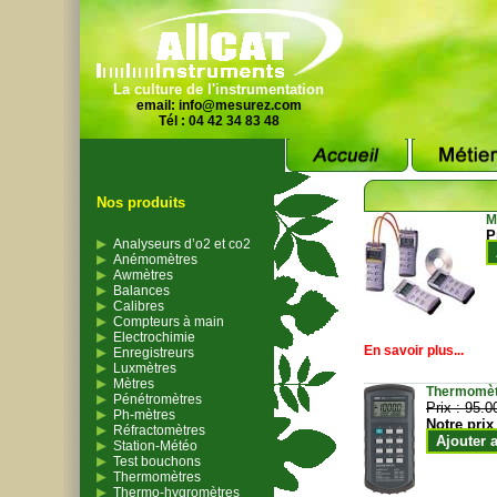
La culture de l'instrumentation
email:
info@mesurez.com
Tél : 04 42 34 83 48
Nos produits
M
P
Analyseurs d’o2 et co2
Anémomètres
Awmètres
Balances
Calibres
Compteurs à main
Electrochimie
En savoir plus...
Enregistreurs
Luxmètres
Mètres
Thermomètr
Pénétromètres
Prix :
95.0
Ph-mètres
Notre prix
Réfractomètres
Ajouter 
Station-Météo
Test bouchons
Thermomètres
Thermo-hygromètres