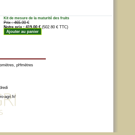
Kit de mesure de la maturité des fruits
Prix :
465.00 €
Notre prix :
419.00 €
(502.80 € TTC)
Ajouter au panier
tomètres
,
pHmètres
dredi
o-agri.fr/