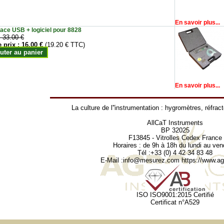
En savoir plus...
face USB + logiciel pour 8828
:
33.00 €
e prix :
16.00 €
(19.20 € TTC)
uter au panier
En savoir plus...
La culture de l''instrumentation :
hygromètres
,
réfrac
AllCaT Instruments
BP 32025
F13845 - Vitrolles Cedex France
Horaires : de 9h à 18h du lundi au ven
Tél :+33 (0) 4 42 34 83 48
E-Mail :
info@mesurez.com
https://www.agr
ISO ISO9001:2015 Certifié
Certificat n°A529