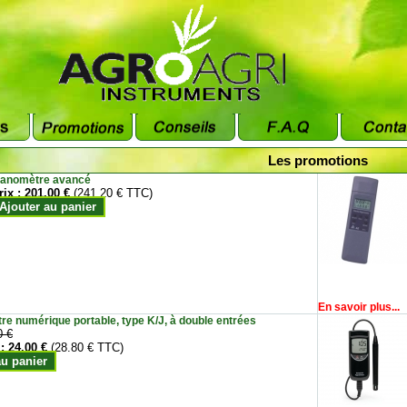
Les promotions
anomètre avancé
rix :
201.00 €
(241.20 € TTC)
Ajouter au panier
En savoir plus...
e numérique portable, type K/J, à double entrées
0 €
 :
24.00 €
(28.80 € TTC)
au panier