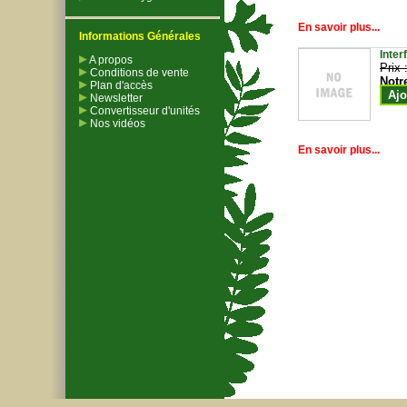
En savoir plus...
Informations Générales
Inter
A propos
Prix 
Conditions de vente
Notr
Plan d'accès
Ajo
Newsletter
Convertisseur d'unités
Nos vidéos
En savoir plus...