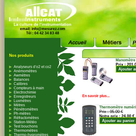
La culture de l'instrumentation
email:
info@mesurez.com
Tél : 04 42 34 83 48
Nos produits
Manomètre
Prix :
201.
Analyseurs d’o2 et co2
Ajouter a
Anémomètres
Awmètres
Balances
Calibres
Compteurs à main
Electrochimie
En savoir plus...
Enregistreurs
Luxmètres
Mètres
Thermomètre numériqu
Pénétromètres
Prix :
95.00 €
Ph-mètres
Notre prix :
24.00 €
Réfractomètres
Ajouter au panier
Station-Météo
Test bouchons
Thermomètres
Thermo-hygromètres