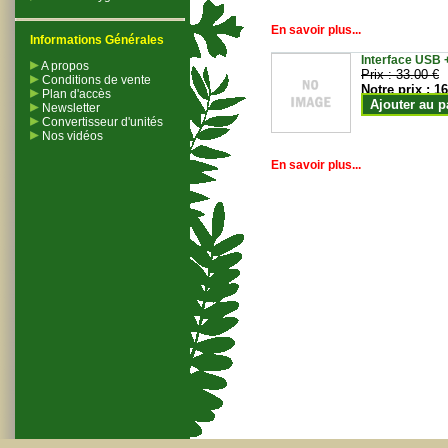
En savoir plus...
Informations Générales
Interface USB +
A propos
Prix :
33.00 €
Conditions de vente
Notre prix :
16
Plan d'accès
Ajouter au p
Newsletter
Convertisseur d'unités
Nos vidéos
En savoir plus...