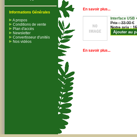
En savoir plus...
Informations Générales
Interface USB +
A propos
Prix :
33.00 €
Conditions de vente
Notre prix :
16
Plan d'accès
Ajouter au p
Newsletter
Convertisseur d'unités
Nos vidéos
En savoir plus...