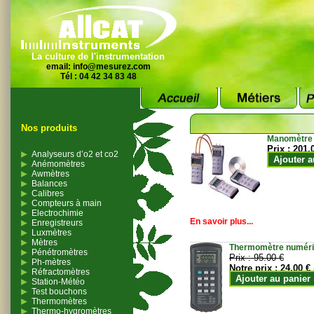
La culture de l'instrumentation
email:
info@mesurez.com
Tél : 04 42 34 83 48
Nos produits
Manomètre
Prix :
201.
Analyseurs d’o2 et co2
Ajouter a
Anémomètres
Awmètres
Balances
Calibres
Compteurs à main
Electrochimie
En savoir plus...
Enregistreurs
Luxmètres
Mètres
Thermomètre numériqu
Pénétromètres
Prix :
95.00 €
Ph-mètres
Notre prix :
24.00 €
Réfractomètres
Ajouter au panier
Station-Météo
Test bouchons
Thermomètres
Thermo-hygromètres