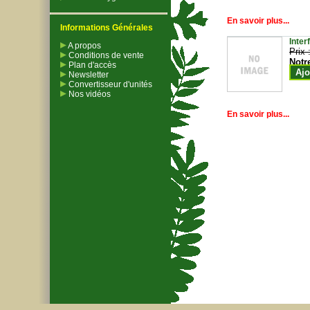
En savoir plus...
Informations Générales
Inter
A propos
Prix 
Conditions de vente
Notr
Plan d'accès
Ajo
Newsletter
Convertisseur d'unités
Nos vidéos
En savoir plus...