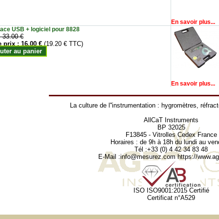
En savoir plus...
face USB + logiciel pour 8828
:
33.00 €
e prix :
16.00 €
(19.20 € TTC)
uter au panier
En savoir plus...
La culture de l''instrumentation :
hygromètres
,
réfrac
AllCaT Instruments
BP 32025
F13845 - Vitrolles Cedex France
Horaires : de 9h à 18h du lundi au ven
Tél :+33 (0) 4 42 34 83 48
E-Mail :
info@mesurez.com
https://www.agr
ISO ISO9001:2015 Certifié
Certificat n°A529