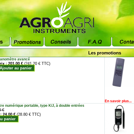
Les promotions
anomètre avancé
rix :
201.00 €
(241.20 € TTC)
Ajouter au panier
En savoir plus...
e numérique portable, type K/J, à double entrées
0 €
 :
24.00 €
(28.80 € TTC)
au panier