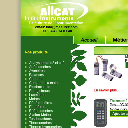
La culture de l'instrumentation
email:
info@mesurez.com
Tél : 04 42 34 83 48
Nos produits
M
P
Analyseurs d’o2 et co2
Anémomètres
Awmètres
Balances
Calibres
Compteurs à main
Electrochimie
En savoir plus...
Enregistreurs
Luxmètres
Mètres
Thermomètr
Pénétromètres
Prix :
95.0
Ph-mètres
Notre prix
Réfractomètres
Ajouter 
Station-Météo
Test bouchons
Thermomètres
Thermo-hygromètres