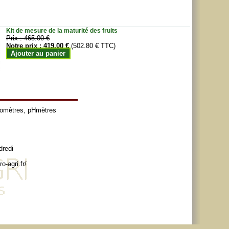
Kit de mesure de la maturité des fruits
Prix :
465.00 €
Notre prix :
419.00 €
(502.80 € TTC)
Ajouter au panier
tomètres
,
pHmètres
dredi
o-agri.fr/