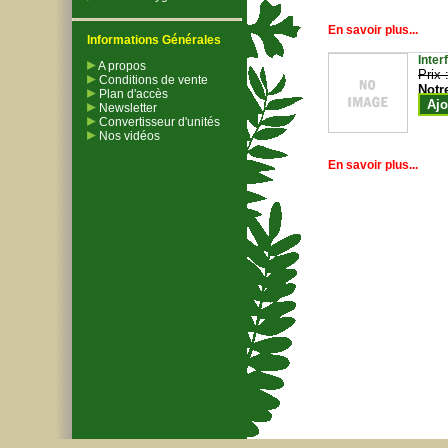
En savoir plus...
Informations Générales
Inter
A propos
Prix 
Conditions de vente
Notr
Plan d'accès
Ajo
Newsletter
Convertisseur d'unités
Nos vidéos
En savoir plus...