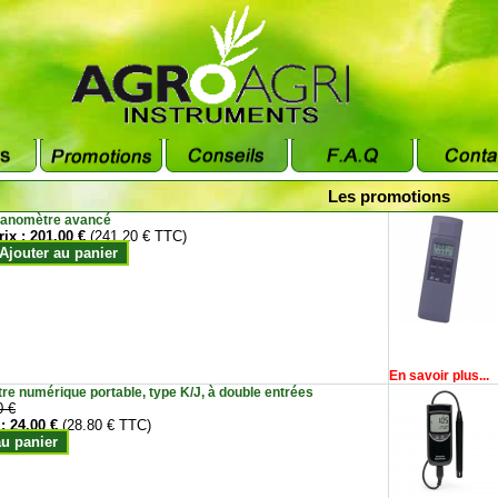
Les promotions
anomètre avancé
rix :
201.00 €
(241.20 € TTC)
Ajouter au panier
En savoir plus...
e numérique portable, type K/J, à double entrées
0 €
 :
24.00 €
(28.80 € TTC)
au panier