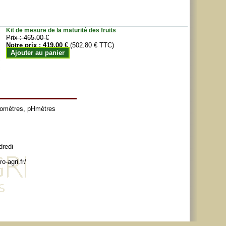
Kit de mesure de la maturité des fruits
Prix :
465.00 €
Notre prix :
419.00 €
(502.80 € TTC)
Ajouter au panier
tomètres
,
pHmètres
dredi
o-agri.fr/