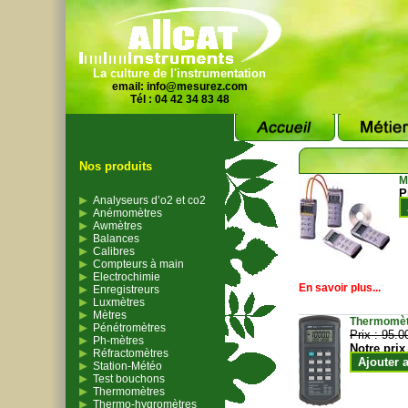
La culture de l'instrumentation
email:
info@mesurez.com
Tél : 04 42 34 83 48
Nos produits
M
P
Analyseurs d’o2 et co2
Anémomètres
Awmètres
Balances
Calibres
Compteurs à main
Electrochimie
En savoir plus...
Enregistreurs
Luxmètres
Mètres
Thermomètr
Pénétromètres
Prix :
95.0
Ph-mètres
Notre prix
Réfractomètres
Ajouter 
Station-Météo
Test bouchons
Thermomètres
Thermo-hygromètres