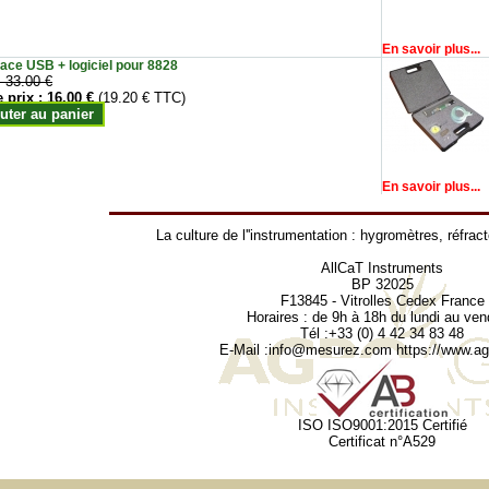
En savoir plus...
face USB + logiciel pour 8828
:
33.00 €
e prix :
16.00 €
(19.20 € TTC)
uter au panier
En savoir plus...
La culture de l''instrumentation :
hygromètres
,
réfrac
AllCaT Instruments
BP 32025
F13845 - Vitrolles Cedex France
Horaires : de 9h à 18h du lundi au ven
Tél :+33 (0) 4 42 34 83 48
E-Mail :
info@mesurez.com
https://www.agr
ISO ISO9001:2015 Certifié
Certificat n°A529