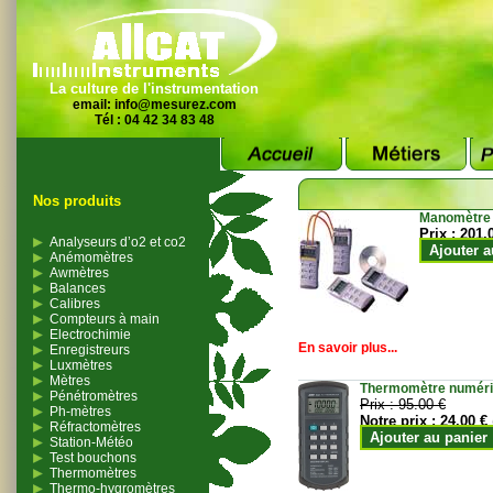
La culture de l'instrumentation
email:
info@mesurez.com
Tél : 04 42 34 83 48
Nos produits
Manomètre
Prix :
201.
Analyseurs d’o2 et co2
Ajouter a
Anémomètres
Awmètres
Balances
Calibres
Compteurs à main
Electrochimie
En savoir plus...
Enregistreurs
Luxmètres
Mètres
Thermomètre numériqu
Pénétromètres
Prix :
95.00 €
Ph-mètres
Notre prix :
24.00 €
Réfractomètres
Ajouter au panier
Station-Météo
Test bouchons
Thermomètres
Thermo-hygromètres