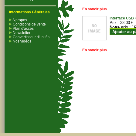
En savoir plus...
Informations Générales
Interface USB +
A propos
Prix :
33.00 €
Conditions de vente
Notre prix :
16
Plan d'accès
Ajouter au p
Newsletter
Convertisseur d'unités
Nos vidéos
En savoir plus...