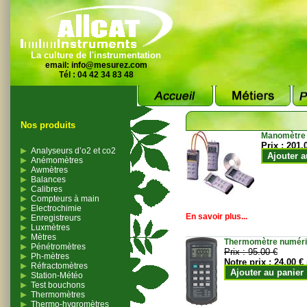
La culture de l'instrumentation
email:
info@mesurez.com
Tél : 04 42 34 83 48
Nos produits
Manomètre
Prix :
201.
Analyseurs d’o2 et co2
Ajouter a
Anémomètres
Awmètres
Balances
Calibres
Compteurs à main
Electrochimie
En savoir plus...
Enregistreurs
Luxmètres
Mètres
Thermomètre numériqu
Pénétromètres
Prix :
95.00 €
Ph-mètres
Notre prix :
24.00 €
Réfractomètres
Ajouter au panier
Station-Météo
Test bouchons
Thermomètres
Thermo-hygromètres