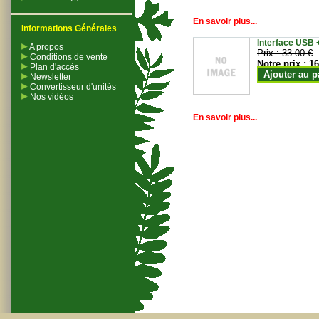
En savoir plus...
Informations Générales
Interface USB +
A propos
Prix :
33.00 €
Conditions de vente
Notre prix :
16
Plan d'accès
Ajouter au p
Newsletter
Convertisseur d'unités
Nos vidéos
En savoir plus...