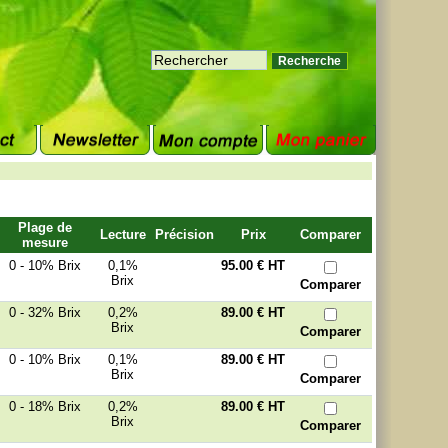
Plage de
Lecture
Précision
Prix
Comparer
mesure
0 - 10% Brix
0,1%
95.00 €
HT
Brix
Comparer
0 - 32% Brix
0,2%
89.00 €
HT
Brix
Comparer
0 - 10% Brix
0,1%
89.00 €
HT
Brix
Comparer
0 - 18% Brix
0,2%
89.00 €
HT
Brix
Comparer