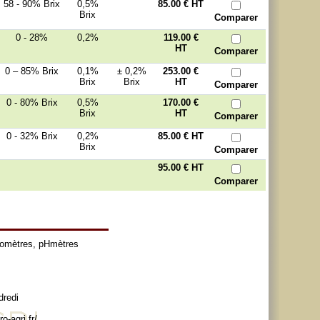
58 - 90% Brix
0,5%
85.00 €
HT
Brix
Comparer
0 - 28%
0,2%
119.00 €
HT
Comparer
0 – 85% Brix
0,1%
± 0,2%
253.00 €
Brix
Brix
HT
Comparer
0 - 80% Brix
0,5%
170.00 €
Brix
HT
Comparer
0 - 32% Brix
0,2%
85.00 €
HT
Brix
Comparer
95.00 €
HT
Comparer
tomètres
,
pHmètres
dredi
o-agri.fr/