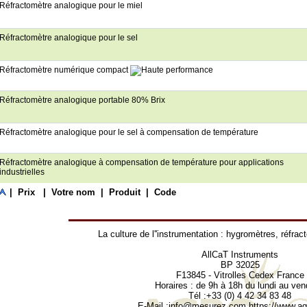
Réfractomètre analogique pour le miel
Réfractomètre analogique pour le sel
Réfractomètre numérique compact
Réfractomètre analogique portable 80% Brix
Réfractomètre analogique pour le sel à compensation de température
Réfractomètre analogique à compensation de température pour applications
industrielles
|
Prix
|
Votre nom
|
Produit
|
Code
La culture de l''instrumentation :
hygromètres
,
réfrac
AllCaT Instruments
BP 32025
F13845 - Vitrolles Cedex France
Horaires : de 9h à 18h du lundi au ven
Tél :+33 (0) 4 42 34 83 48
E-Mail :
info@mesurez.com
https://www.agr