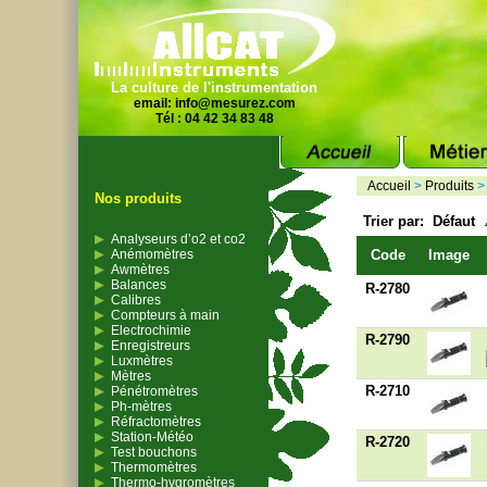
La culture de l'instrumentation
email:
info@mesurez.com
Tél : 04 42 34 83 48
Accueil
>
Produits
Nos produits
Trier par:
Défaut
Analyseurs d’o2 et co2
Anémomètres
Code
Image
Awmètres
Balances
R-2780
Calibres
Compteurs à main
Electrochimie
R-2790
Enregistreurs
Luxmètres
Mètres
R-2710
Pénétromètres
Ph-mètres
Réfractomètres
Station-Météo
R-2720
Test bouchons
Thermomètres
Thermo-hygromètres