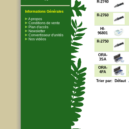
R-2740
Informations Générales
R-2760
A propos
Conditions de vente
Plan d'accès
HI-
Newsletter
96801
Convertisseur d'unités
Nos vidéos
R-2750
ORA-
3SA
ORA-
4FA
Trier par:
Défaut