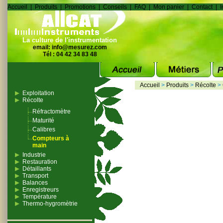
Accueil
|
Produits
|
Promotions
|
Conseils
|
FAQ
|
Mon panier
|
Contact
|
I
La culture de l'instrumentation
email:
info@mesurez.com
Tél : 04 42 34 83 48
Accueil
>
Produits
>
Récolte
>
Exploitation
Récolte
Réfractomètre
Maturité
Calibres
Compteurs à
main
Industrie
Restauration
Détaillants
Transport
Balances
Enregistreurs
Température
Thermo-hygromètrie