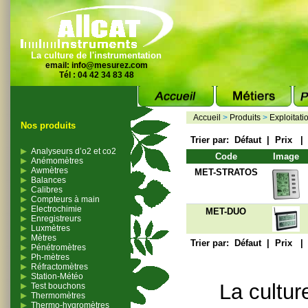
La culture de l'instrumentation
email:
info@mesurez.com
Tél : 04 42 34 83 48
Accueil
>
Produits
>
Exploitati
Nos produits
Trier par:
Défaut
|
Prix
Analyseurs d’o2 et co2
Code
Image
Anémomètres
Awmètres
MET-STRATOS
Balances
Calibres
Compteurs à main
Electrochimie
MET-DUO
Enregistreurs
Luxmètres
Mètres
Trier par:
Défaut
|
Prix
Pénétromètres
Ph-mètres
Réfractomètres
Station-Météo
La cultur
Test bouchons
Thermomètres
Thermo-hygromètres