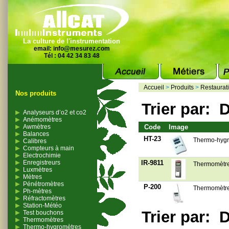
La culture de l'instrumentation
email:
info@mesurez.com
Tél : 04 42 34 83 48
Accueil
>
Produits
>
Restaurat
Nos produits
Trier par:
D
Analyseurs d’o2 et co2
Anémomètres
Awmètres
Code
Image
Balances
HT-23
Thermo-hygr
Calibres
Compteurs à main
Electrochimie
Enregistreurs
IR-9811
Thermomètre 
Luxmètres
Mètres
Pénétromètres
P-200
Thermomètre 
Ph-mètres
Réfractomètres
Station-Météo
Trier par:
D
Test bouchons
Thermomètres
Thermo-hygromètres