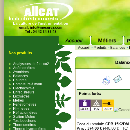
La culture de l'instrumentation
email:
info@mesurez.com
Tél : 04 42 34 83 48
Accueil
>
Produits
>
Balances
>
Nos produits
Balanc
Analyseurs d’o2 et co2
Anémomètres
Awmètres
Balances
Calibres
Compteurs à main
Electrochimie
Enregistreurs
Points forts:
Luxmètres
Mètres
Pénétromètres
Ph-mètres
Réfractomètres
Station-Météo
Test bouchons
Code du produit:
CPB 15K2DM
Thermomètres
Prix :
374.00 €
(448.80 € TTC)
Thermo-hygromètres