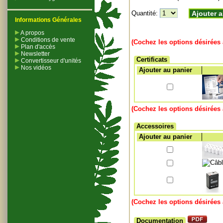
Quantité:
Ajouter a
Informations Générales
A propos
Conditions de vente
(Cochez les options désirées 
Plan d'accès
Newsletter
Certificats
Convertisseur d'unités
Nos vidéos
Ajouter au panier
(Cochez les options désirées 
Accessoires
Ajouter au panier
(Cochez les options désirées 
Documentation