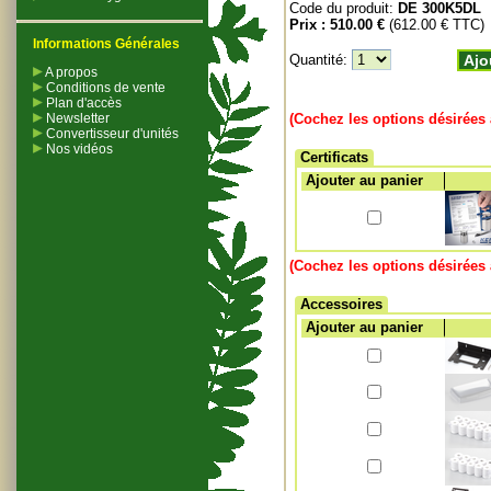
Code du produit:
DE 300K5DL
Prix :
510.00 €
(612.00 € TTC)
Informations Générales
Quantité:
Ajo
A propos
Conditions de vente
Plan d'accès
Newsletter
(Cochez les options désirées 
Convertisseur d'unités
Nos vidéos
Certificats
Ajouter au panier
(Cochez les options désirées 
Accessoires
Ajouter au panier