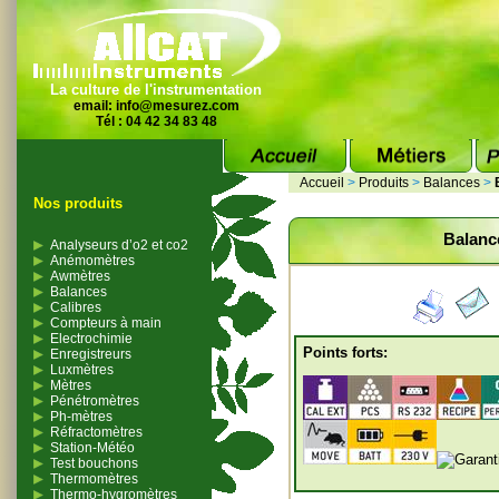
La culture de l'instrumentation
email:
info@mesurez.com
Tél : 04 42 34 83 48
Accueil
>
Produits
>
Balances
>
Nos produits
Balanc
Analyseurs d’o2 et co2
Anémomètres
Awmètres
Balances
Calibres
Compteurs à main
Electrochimie
Points forts:
Enregistreurs
Luxmètres
Mètres
Pénétromètres
Ph-mètres
Réfractomètres
Station-Météo
Test bouchons
Thermomètres
Thermo-hygromètres