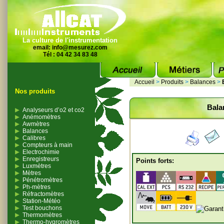
La culture de l'instrumentation
email:
info@mesurez.com
Tél : 04 42 34 83 48
Accueil
>
Produits
>
Balances
>
Nos produits
Bala
Analyseurs d’o2 et co2
Anémomètres
Awmètres
Balances
Calibres
Compteurs à main
Electrochimie
Enregistreurs
Points forts:
Luxmètres
Mètres
Pénétromètres
Ph-mètres
Réfractomètres
Station-Météo
Test bouchons
Thermomètres
Thermo-hygromètres