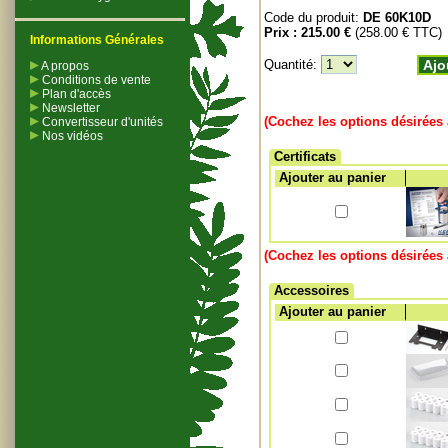
Code du produit:
DE 60K10D
Prix :
215.00 €
(258.00 € TTC)
Informations Générales
Quantité:
Ajo
A propos
Conditions de vente
Plan d'accès
Newsletter
(Cochez les options désirées 
Convertisseur d'unités
Nos vidéos
Certificats
Ajouter au panier
(Cochez les options désirées 
Accessoires
Ajouter au panier