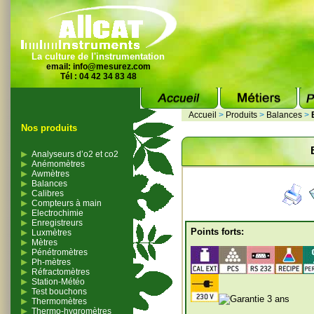
La culture de l'instrumentation
email:
info@mesurez.com
Tél : 04 42 34 83 48
Accueil
>
Produits
>
Balances
>
Nos produits
Analyseurs d’o2 et co2
Anémomètres
Awmètres
Balances
Calibres
Compteurs à main
Electrochimie
Enregistreurs
Points forts:
Luxmètres
Mètres
Pénétromètres
Ph-mètres
Réfractomètres
Station-Météo
Test bouchons
Thermomètres
Thermo-hygromètres