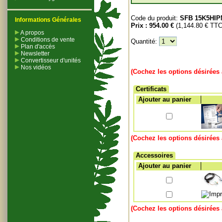
Code du produit:
SFB 15K5HI
Informations Générales
Prix :
954.00 €
(1,144.80 € TTC
A propos
Conditions de vente
Quantité:
Plan d'accès
Newsletter
Convertisseur d'unités
Nos vidéos
(Cochez les options désirées 
Certificats
Ajouter au panier
(Cochez les options désirées 
Accessoires
Ajouter au panier
(Cochez les options désirées 